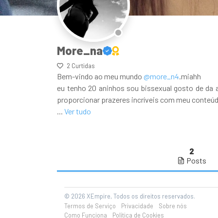
More_na
2 Curtidas
Bem-vindo ao meu mundo
@more_n4
.miahh
eu tenho 20 aninhos sou bissexual gosto de da 
proporcionar prazeres incríveis com meu conteúdo 
...
Ver tudo
2
Posts
© 2026 XEmpire, Todos os direitos reservados.
Termos de Serviço
Privacidade
Sobre nós
Como Funciona
Política de Cookies