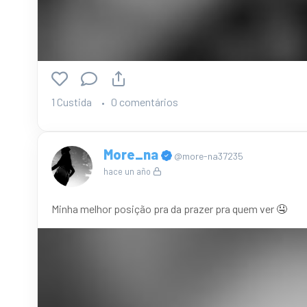
1 Custida
0 comentários
More_na
@more-na37235
hace un año
Minha melhor posição pra da prazer pra quem ver 🤤