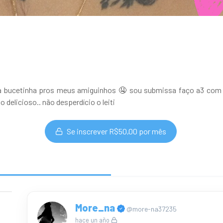
a bucetinha pros meus amiguinhos 🤤 sou submissa faço a3 com m
delicioso.. não desperdício o leiti
Se inscrever R$50,00 por mês
More_na
@more-na37235
hace un año