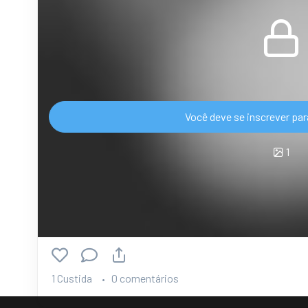
Você deve se inscrever par
1
1 Custida
0 comentários