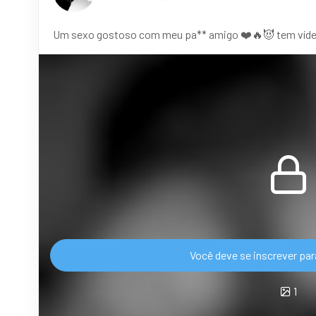
Um sexo gostoso com meu pa** amigo ❤️🔥😈 tem vídeo! 
Você deve se inscrever par
1